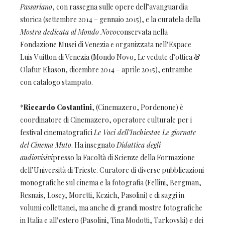
Passariano
, con rassegna sulle opere dell’avanguardia
storica (settembre 2014 – gennaio 2015), e la curatela della
Mostra dedicata al Mondo Novo
conservata nella
Fondazione Musei di Venezia e organizzata nell’Espace
Luis Vuitton di Venezia (Mondo Novo, Le vedute d’ottica &
Olafur Eliason, dicembre 2014 – aprile 2015), entrambe
con catalogo stampato.
*
Riccardo Costantini
, (Cinemazero, Pordenone) è
coordinatore di Cinemazero, operatore culturale per i
festival cinematografici
Le Voci dell’Inchiesta
e
Le giornate
del Cinema Muto
. Ha insegnato
Didattica degli
audiovisivi
presso la Facoltà di Scienze della Formazione
dell’Università di Trieste. Curatore di diverse pubblicazioni
monografiche sul cinema e la fotografia (Fellini, Bergman,
Resnais, Losey, Moretti, Kezich, Pasolini) e di saggi in
volumi collettanei, ma anche di grandi mostre fotografiche
in Italia e all’estero (Pasolini, Tina Modotti, Tarkovski) e dei